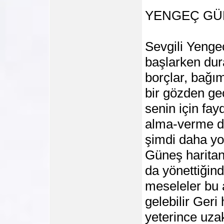
YENGEÇ GÜ
Sevgili Yenge
başlarken dur
borçlar, bağıml
bir gözden ge
senin için fayd
alma-verme de
şimdi daha yo
Güneş haritand
da yönettiğinde
meseleler bu 
gelebilir Geri
yeterince uz