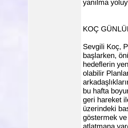
yanılma yoluy
KOÇ GÜNLÜ
Sevgili Koç, P
başlarken, ön
hedeflerin ye
olabilir Planl
arkadaşlıkları
bu hafta boyun
geri hareket i
üzerindeki bas
göstermek ve s
atlatmana yar