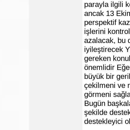
parayla ilgili
ancak 13 Ekim
perspektif ka
işlerini kont
azalacak, bu d
iyileştirecek
gereken konu
önemlidir Eğer
büyük bir geri
çekilmeni ve n
görmeni sağl
Bugün başkalar
şekilde destek
destekleyici ol