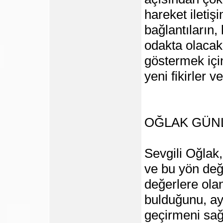
hareket iletiş
bağlantıların, 
odakta olacak 
göstermek iç
yeni fikirler 
OĞLAK GÜN
Sevgili Oğlak,
ve bu yön deği
değerlere ola
bulduğunu, a
geçirmeni sağl