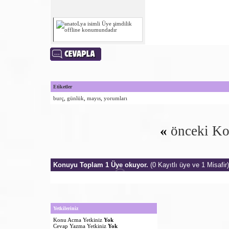
Etiketler
burç
,
günlük
,
mayıs
,
yorumları
«
önceki K
Konuyu Toplam 1 Üye okuyor.
(0 Kayıtlı üye ve 1 Misafir)
Yetkileriniz
Konu Acma Yetkiniz
Yok
Cevap Yazma Yetkiniz
Yok