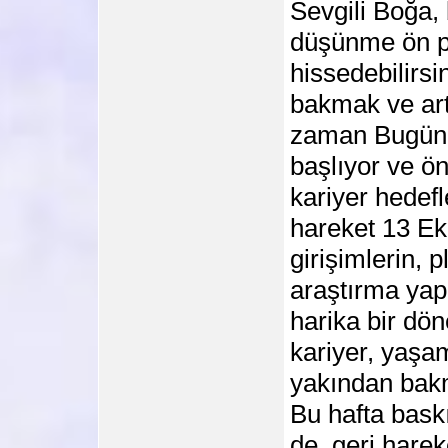
Sevgili Boğa, 
düşünme ön pl
hissedebilirsi
bakmak ve artıl
zaman Bugün a
başlıyor ve ö
kariyer hedefl
hareket 13 Eki
girişimlerin, 
araştırma yapı
harika bir d
kariyer, yaşam
yakından bakm
Bu hafta baskı
de, geri harek