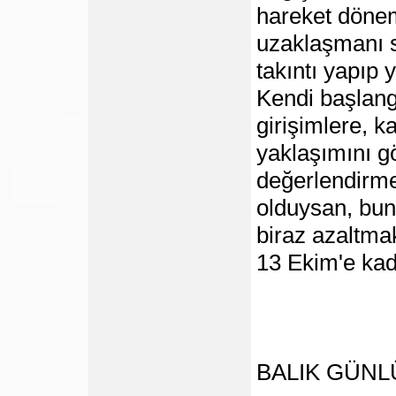
hareket dönem
uzaklaşmanı s
takıntı yapıp
Kendi başlangı
girişimlere, k
yaklaşımını g
değerlendirme
olduysan, bun
biraz azaltmak
13 Ekim'e ka
BALIK GÜN