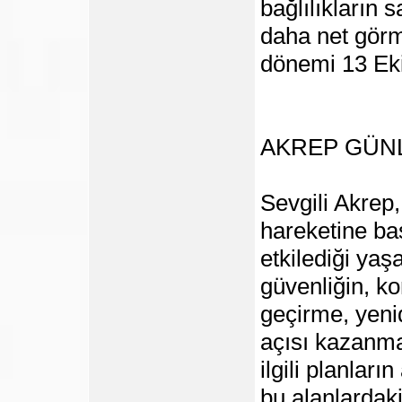
bağlılıkların 
daha net görm
dönemi 13 Ek
AKREP GÜN
Sevgili Akrep
hareketine baş
etkilediği yaş
güvenliğin, ko
geçirme, yeni
açısı kazanma
ilgili planlar
bu alanlardak