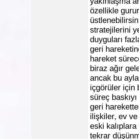
yakınlaşma ar
özellikle gurur
üstlenebilirsi
stratejilerini
duyguları faz
geri hareketin
hareket sürec
biraz ağır gel
ancak bu ayla
içgörüler için
süreç baskıyı 
geri harekette
ilişkiler, ev v
eski kalıplara
tekrar düşünm