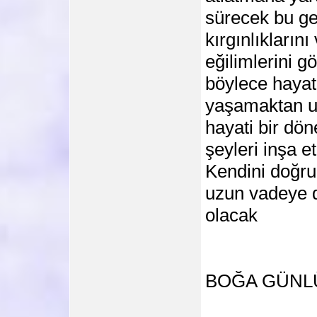
sürecek bu ge
kırgınlıkların
eğilimlerini 
böylece hayatı
yaşamaktan uz
hayati bir dö
şeyleri inşa e
Kendini doğru
uzun vadeye da
olacak
BOĞA GÜNL