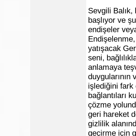
Sevgili Balık,
başlıyor ve şu
endişeler veya 
Endişelenme, 
yatışacak Ger
seni, bağlılık
anlamaya teşv
duygularının v
işlediğini far
bağlantıları k
çözme yolunda
geri hareket 
gizlilik alan
geçirme için 