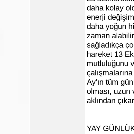
daha kolay old
enerji değişim
daha yoğun hi
zaman alabili
sağladıkça ço
hareket 13 E
mutluluğunu v
çalışmaların
Ay'ın tüm gün
olması, uzun 
aklından çıka
YAY GÜNLÜ