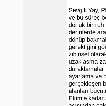
Sevgili Yay, P
ve bu süreç b
dönük bir ruh 
derinlerde ar
dönüp bakmak,
gerektiğini g
zihinsel olar
uzaklaşma zam
duraklamalar 
ayarlama ve d
gerçekleşen b
alanları büyüt
Ekim'e kadar 
açısından çok