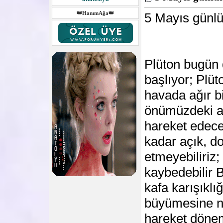
👑HanımAğa👑
5 Mayıs günlü
Plüton bugün 
başlıyor; Plü
havada ağır bi
önümüzdeki ay
hareket edece
kadar açık, d
etmeyebiliriz;
kaybedebilir B
kafa karışıklı
büyümesine ne
hareket dönemi