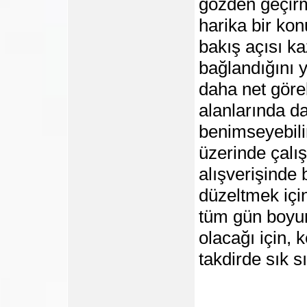
gözden geçirm
harika bir ko
bakış açısı k
bağlandığını y
daha net göre
alanlarında d
benimseyebilir
üzerinde çalış
alışverişinde
düzeltmek için
tüm gün boyun
olacağı için,
takdirde sık s