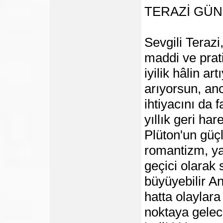
TERAZİ GÜ
Sevgili Terazi
maddi ve prati
iyilik hâlin a
arıyorsun, an
ihtiyacını da 
yıllık geri har
Plüton'un güçl
romantizm, yar
geçici olarak 
büyüyebilir A
hatta olaylara
noktaya gelec