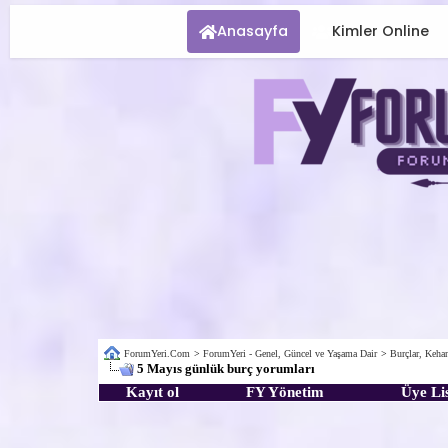
Anasayfa
Kimler Online
ForumYeri.Com
>
ForumYeri - Genel, Güncel ve Yaşama Dair
>
Burçlar, Kehan
5 Mayıs günlük burç yorumları
Kayıt ol
FY Yönetim
Üye Lis