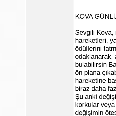
KOVA GÜNL
Sevgili Kova,
hareketleri, y
ödüllerini ta
odaklanarak, a
bulabilirsin B
ön plana çıkab
hareketine ba
biraz daha faz
Şu anki değiş
korkular veya 
değişimin öte