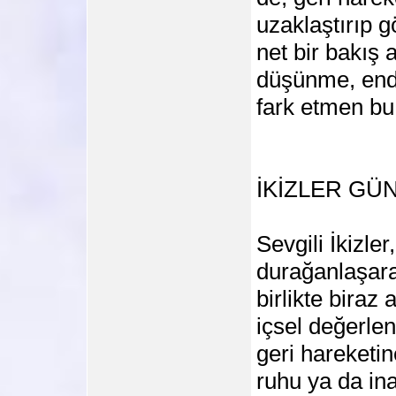
uzaklaştırıp 
net bir bakış 
düşünme, endiş
fark etmen b
İKİZLER G
Sevgili İkizle
durağanlaşara
birlikte biraz
içsel değerlen
geri hareketin
ruhu ya da ina