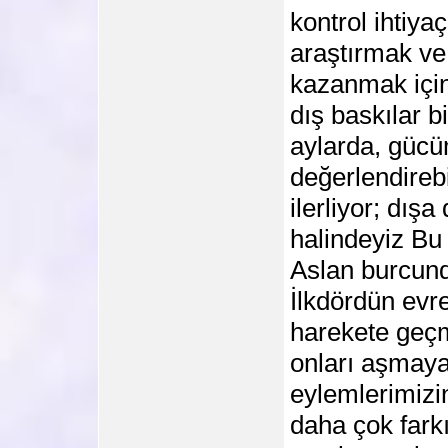
kontrol ihtiya
araştırmak ve
kazanmak içi
dış baskılar 
aylarda, gücü
değerlendireb
ilerliyor; dış
halindeyiz Bu
Aslan burcund
İlkdördün evre
harekete geçm
onları aşmaya 
eylemlerimizin
daha çok farkı