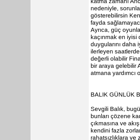
katma zamanı Anca
nedeniyle, sorunla
gösterebilirsin Ke
fayda sağlamayac
Ayrıca, güç oyunla
kaçınmak en iyisi 
duygularını daha 
ilerleyen saatlerd
değerli olabilir Fin
bir araya gelebilir
atmana yardımcı o
BALIK GÜNLÜK
Sevgili Balık, bug
bunları çözene kad
çıkmasına ve akışın
kendini fazla zorl
rahatsızlıklara ve z