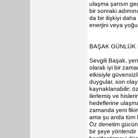
ulaşma şansın geç
bir sonraki adımın
da bir ilişkiyi daha
enerjini veya yoğ
BAŞAK GÜNLÜK
Sevgili Başak, yeni
olarak iyi bir za
etkisiyle güvensizl
duygular, son olay
kaynaklanabilir; ö
ilerlemiş ve hisler
hedeflerine ulaşma
zamanda yeni fikir
ama şu anda tüm bu
Öz denetim gücünde
bir şeye yönlendir 