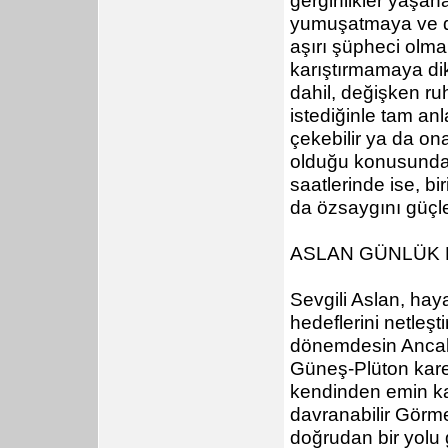
yumuşatmaya ve d
aşırı şüpheci olma 
karıştırmamaya dik
dahil, değişken r
istediğinle tam an
çekebilir ya da ona
olduğu konusunda i
saatlerinde ise, bi
da özsaygını güçle
ASLAN GÜNLÜK
Sevgili Aslan, hay
hedeflerini netleş
dönemdesin Ancak bu
Güneş-Plüton kares
kendinden emin kara
davranabilir Görme
doğrudan bir yolu 