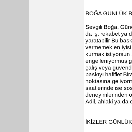
BOĞA GÜNLÜK 
Sevgili Boğa, Güne
da iş, rekabet ya d
yaratabilir Bu bask
vermemek en iyisi 
kurmak istiyorsun 
engelleniyormuş gi
çalış veya güvendi
baskıyı hafiflet B
noktasına geliyorm
saatlerinde ise sos
deneyimlerinden ö
Adil, ahlaki ya da o
İKİZLER GÜNLÜ