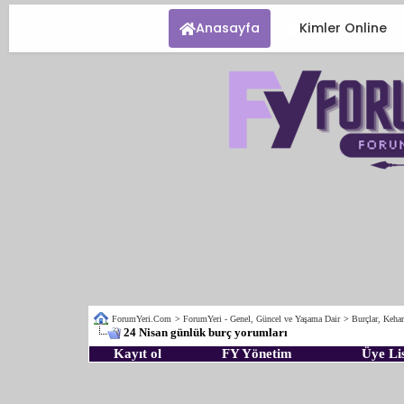
Anasayfa
Kimler Online
ForumYeri.Com
>
ForumYeri - Genel, Güncel ve Yaşama Dair
>
Burçlar, Kehan
24 Nisan günlük burç yorumları
Kayıt ol
FY Yönetim
Üye Lis