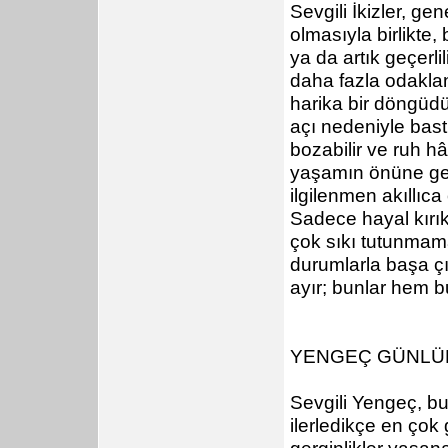
Sevgili İkizler, ge
olmasıyla birlikte
ya da artık geçerli
daha fazla odakla
harika bir döngüd
açı nedeniyle bastı
bozabilir ve ruh hâ
yaşamın önüne geç
ilgilenmen akıllıca
Sadece hayal kırık
çok sıkı tutunmama
durumlarla başa ç
ayır; bunlar hem 
YENGEÇ GÜNLÜ
Sevgili Yengeç, bu
ilerledikçe en çok
gerginlikler yaşana