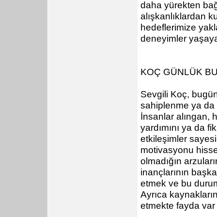
daha yürekten bağ
alışkanlıklardan k
hedeflerimize yakl
deneyimler yaşayab
KOÇ GÜNLÜK B
Sevgili Koç, bugün
sahiplenme ya da 
İnsanlar alıngan,
yardımını ya da fi
etkileşimler sayes
motivasyonu hissed
olmadığın arzuların
inançlarının başka
etmek ve bu durumu
Ayrıca kaynaklarını
etmekte fayda var