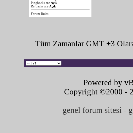
Pingbacks
are
Açık
Refbacks
are
Açık
Forum Rules
Tüm Zamanlar GMT +3 Olara
Powered by vB
Copyright ©2000 - 20
genel forum sitesi
-
g