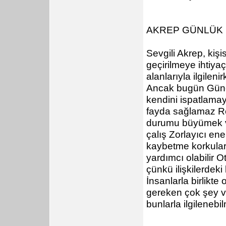
AKREP GÜNLÜK
Sevgili Akrep, kiş
geçirilmeye ihtiyaç
alanlarıyla ilgilen
Ancak bugün Güneş-
kendini ispatlamay
fayda sağlamaz Re
durumu büyümek ve 
çalış Zorlayıcı ener
kaybetme korkuları
yardımcı olabilir O
çünkü ilişkilerdeki 
İnsanlarla birlikt
gereken çok şey va
bunlarla ilgilenebi