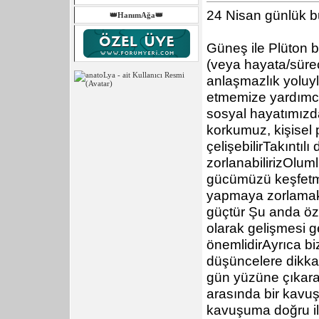
24 Nisan günlük b
👑HanımAğa👑
Güneş ile Plüton b
(veya hayata/sürec
anlaşmazlık yoluyla
etmemize yardımcı o
sosyal hayatımız
korkumuz, kişisel 
çelişebilirTakıntıl
zorlanabilirizOluml
gücümüzü keşfetmey
yapmaya zorlamakt
güçtür Şu anda öz
olarak gelişmesi 
önemlidirAyrıca b
düşüncelere dikkat
gün yüzüne çıkara
arasında bir kavu
kavuşuma doğru ile