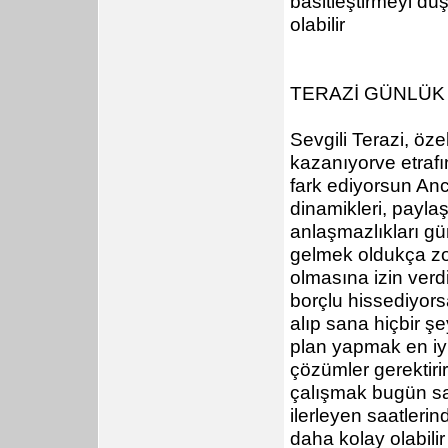
basitleştirmeyi düş
olabilir
TERAZİ GÜNLÜ
Sevgili Terazi, ö
kazanıyorve etrafı
fark ediyorsun An
dinamikleri, payla
anlaşmazlıkları gü
gelmek oldukça zo
olmasına izin verd
borçlu hissediyors
alıp sana hiçbir ş
plan yapmak en iyi
çözümler gerektiri
çalışmak bugün sad
ilerleyen saatleri
daha kolay olabilir