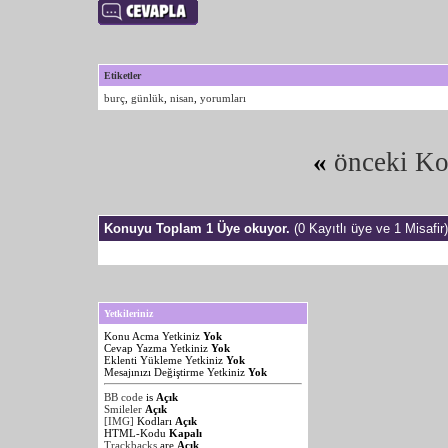
Etiketler
burç
,
günlük
,
nisan
,
yorumları
«
önceki K
Konuyu Toplam 1 Üye okuyor.
(0 Kayıtlı üye ve 1 Misafir)
Yetkileriniz
Konu Acma Yetkiniz
Yok
Cevap Yazma Yetkiniz
Yok
Eklenti Yükleme Yetkiniz
Yok
Mesajınızı Değiştirme Yetkiniz
Yok
BB code
is
Açık
Smileler
Açık
[IMG]
Kodları
Açık
HTML-Kodu
Kapalı
Trackbacks
are
Açık