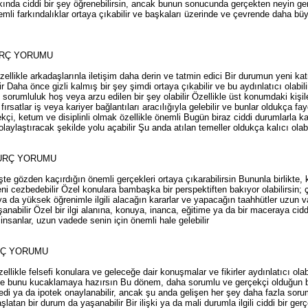
ında ciddi bir şey öğrenebilirsin, ancak bunun sonucunda gerçekten neyin gerçe
li farkındalıklar ortaya çıkabilir ve başkaları üzerinde ve çevrende daha büyü
URÇ YORUMU
özellikle arkadaşlarınla iletişim daha derin ve tatmin edici Bir durumun yeni ka
 Daha önce gizli kalmış bir şey şimdi ortaya çıkabilir ve bu aydınlatıcı olabili
orumluluk hoş veya arzu edilen bir şey olabilir Özellikle üst konumdaki kişile
ırsatlar iş veya kariyer bağlantıları aracılığıyla gelebilir ve bunlar oldukça fa
ekçi, ketum ve disiplinli olmak özellikle önemli Bugün biraz ciddi durumlarla ka
aylaştıracak şekilde yolu açabilir Şu anda atılan temeller oldukça kalıcı olabi
URÇ YORUMU
e gözden kaçırdığın önemli gerçekleri ortaya çıkarabilirsin Bununla birlikte, k
eni cezbedebilir Özel konulara bambaşka bir perspektiften bakıyor olabilirsin; 
ra ya da yüksek öğrenimle ilgili alacağın kararlar ve yapacağın taahhütler uzun v
aşanabilir Özel bir ilgi alanına, konuya, inanca, eğitime ya da bir maceraya ci
insanlar, uzun vadede senin için önemli hale gelebilir
RÇ YORUMU
zellikle felsefi konulara ve geleceğe dair konuşmalar ve fikirler aydınlatıcı o
 bunu kucaklamaya hazırsın Bu dönem, daha sorumlu ve gerçekçi olduğun bi
kredi ya da ipotek onaylanabilir, ancak şu anda gelişen her şey daha fazla sorum
şlatan bir durum da yaşanabilir Bir ilişki ya da mali durumla ilgili ciddi bir gerç