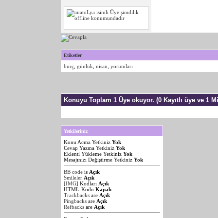
Etiketler
burç
,
günlük
,
nisan
,
yorumları
Konuyu Toplam 1 Üye okuyor.
(0 Kayıtlı üye ve 1 Mi
Yetkileriniz
Konu Acma Yetkiniz
Yok
Cevap Yazma Yetkiniz
Yok
Eklenti Yükleme Yetkiniz
Yok
Mesajınızı Değiştirme Yetkiniz
Yok
BB code
is
Açık
Smileler
Açık
[IMG]
Kodları
Açık
HTML-Kodu
Kapalı
Trackbacks
are
Açık
Pingbacks
are
Açık
Refbacks
are
Açık