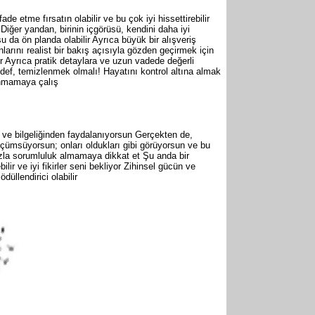
ade etme fırsatın olabilir ve bu çok iyi hissettirebilir
Diğer yandan, birinin içgörüsü, kendini daha iyi
u da ön planda olabilir Ayrıca büyük bir alışveriş
larını realist bir bakış açısıyla gözden geçirmek için
r Ayrıca pratik detaylara ve uzun vadede değerli
 hedef, temizlenmek olmalı! Hayatını kontrol altına almak
anmamaya çalış
n ve bilgeliğinden faydalanıyorsun Gerçekten de,
 küçümsüyorsun; onları oldukları gibi görüyorsun ve bu
azla sorumluluk almamaya dikkat et Şu anda bir
r ve iyi fikirler seni bekliyor Zihinsel gücün ve
düllendirici olabilir