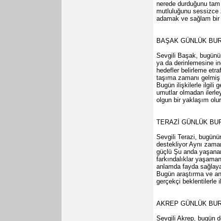
nerede durduğunu tam 
mutluluğunu sessizce z
adamak ve sağlam bir ş
BAŞAK GÜNLÜK BU
Sevgili Başak, bugünün
ya da derinlemesine in
hedefler belirleme etra
taşıma zamanı gelmiş o
Bugün ilişkilerle ilgil
umutlar olmadan ilerleye
olgun bir yaklaşım o
TERAZİ GÜNLÜK B
Sevgili Terazi, bugünü
destekliyor Aynı zaman
güçlü Şu anda yaşanan g
farkındalıklar yaşaman
anlamda fayda sağlayab
Bugün araştırma ve ana
gerçekçi beklentilerle 
AKREP GÜNLÜK BU
Sevgili Akrep, bugün d