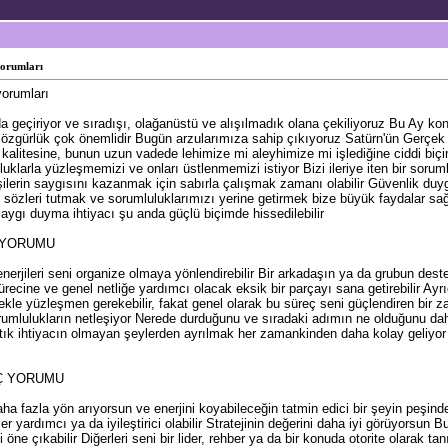
yorumları
yorumları
 geçiriyor ve sıradışı, olağanüstü ve alışılmadık olana çekiliyoruz Bu Ay ko
ve özgürlük çok önemlidir Bugün arzularımıza sahip çıkıyoruz Satürn'ün Ger
 kalitesine, bunun uzun vadede lehimize mi aleyhimize mi işlediğine ciddi bi
uluklarla yüzleşmemizi ve onları üstlenmemizi istiyor Bizi ileriye iten bir so
şilerin saygısını kazanmak için sabırla çalışmak zamanı olabilir Güvenlik duyg
 sözleri tutmak ve sorumluluklarımızı yerine getirmek bize büyük faydalar sa
saygı duyma ihtiyacı şu anda güçlü biçimde hissedilebilir
 YORUMU
nerjileri seni organize olmaya yönlendirebilir Bir arkadaşın ya da grubun dest
ürecine ve genel netliğe yardımcı olacak eksik bir parçayı sana getirebilir Ay
gerçekle yüzleşmen gerekebilir, fakat genel olarak bu süreç seni güçlendiren bi
umlulukların netleşiyor Nerede durduğunu ve sıradaki adımın ne olduğunu daha
rtık ihtiyacın olmayan şeylerden ayrılmak her zamankinden daha kolay geliyor
Ç YORUMU
a fazla yön arıyorsun ve enerjini koyabileceğin tatmin edici bir şeyin peşindes
er yardımcı ya da iyileştirici olabilir Stratejinin değerini daha iyi görüyorsun B
 öne çıkabilir Diğerleri seni bir lider, rehber ya da bir konuda otorite olarak ta