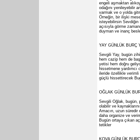
engeli aşmaktan alıkoy
odağını yenileyebilir 
varmak ve o yolda gitm
Örneğin, bir ilişki me
isteyebilirsin Sevdiğin
açısıyla görme zamanı 
duyman ve inanç beslem
YAY GÜNLÜK BURÇ
Sevgili Yay, bugün zih
hem cazip hem de başar
yetisi hem doğru geliy
hissetmene yardımcı ol
ileride özellikle verim
güçlü hissettirecek Bu
OĞLAK GÜNLÜK BU
Sevgili Oğlak, bugün, pr
olabilir ve kaynakların
Amacın, uzun süredir d
daha organize ve veriml
Bugün ortaya çıkan açı
tetikler
KOVA GÜNLÜK BUR