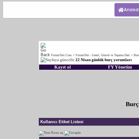
Anasa
ForumYeri.Com
>
ForumYeri - Genel, Güncel ve Yaşama Dair
>
Burç
22 Nisan günlük burç yorumları
Kayıt ol
FY Yönetim
Burç
Kullanıcı Etiket Listesi