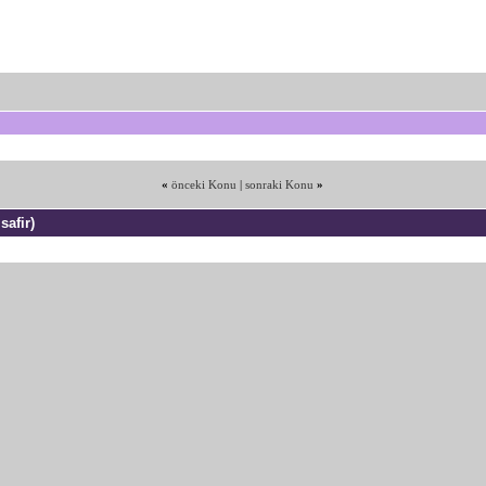
«
önceki Konu
|
sonraki Konu
»
safir)