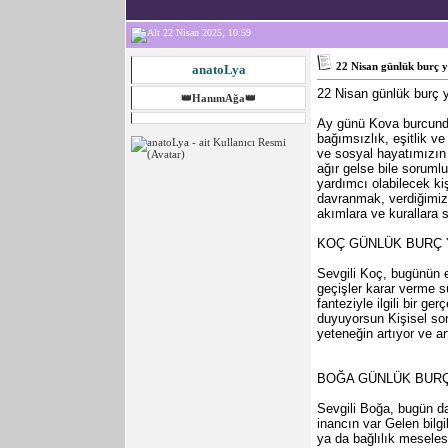
22 Nisan 2025, 10:59
22 Nisan günlük burç 
anatoLya
22 Nisan günlük burç 
👑HanımAğa👑
Ay günü Kova burcunda
bağımsızlık, eşitlik 
ve sosyal hayatımızın
ağır gelse bile soruml
yardımcı olabilecek ki
davranmak, verdiğimiz
akımlara ve kurallara 
KOÇ GÜNLÜK BURÇ
Sevgili Koç, bugünün e
geçişler karar verme s
fanteziyle ilgili bir 
duyuyorsun Kişisel sor
yeteneğin artıyor ve a
BOĞA GÜNLÜK BUR
Sevgili Boğa, bugün dah
inancın var Gelen bilgil
ya da bağlılık meselesi