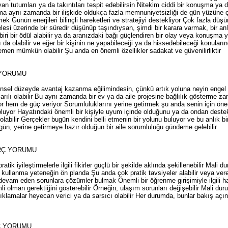
an tutumları ya da takıntıları tespit edebilirsin Nitekim ciddi bir konuşma ya 
ama aynı zamanda bir ilişkide oldukça fazla memnuniyetsizliği de gün yüzüne çık
ek Günün enerjileri bilinçli hareketleri ve stratejiyi destekliyor Çok fazla d
selesi üzerinde bir süredir düşünüp taşındıysan, şimdi bir karara varmak, bir 
 biri bir ödül alabilir ya da aranızdaki bağı güçlendiren bir olay veya konuşma
da olabilir ve eğer bir kişinin ne yapabileceği ya da hissedebileceği konuların
en mümkün olabilir Şu anda en önemli özellikler sadakat ve güvenilirliktir
 YORUMU
insel düzeyde avantaj kazanma eğilimindesin, çünkü artık yoluna neyin engel o
ılı olabilir Bu aynı zamanda bir ev ya da aile projesine bağlılık gösterme za
or hem de güç veriyor Sorumluluklarını yerine getirmek şu anda senin için ön
uyor Hayatındaki önemli bir kişiyle uyum içinde olduğunu ya da ondan destek
li olabilir Gerçekler bugün kendini belli etmenin bir yolunu buluyor ve bu anlık 
gün, yerine getirmeye hazır olduğun bir aile sorumluluğu gündeme gelebilir
RÇ YORUMU
atik iyileştirmelerle ilgili fikirler güçlü bir şekilde aklında şekillenebilir Mali 
ı kullanma yeteneğin ön planda Şu anda çok pratik tavsiyeler alabilir veya vere
evam eden sorunlara çözümler bulmak Önemli bir öğrenme girişimiyle ilgili hab
i olman gerektiğini gösterebilir Örneğin, ulaşım sorunları değişebilir Mali duru
klamalar heyecan verici ya da sarsıcı olabilir Her durumda, bunlar bakış açın
Ç YORUMU