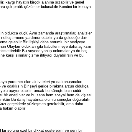
 kaygı hayatın birçok alanına sızabilir ve genel
ra çok pratik çözümler bulunabilir Kendini bir konuya
için oldukça güçlü Aynı zamanda araştırmalar, analizler
 netleştirmene yardımcı olabilir ya da geleceğe dair
eme gelebilir Bir ilişkiyi daha sorumlu bir seviyeye
rsin Olayları oldukları gibi kabullenmeye daha açıksın
i hissettirebilir Bu sayede yanlış anlamalar ya da boş
rine karşı sınırlar çizme ihtiyacı duyabilirsin ve bu
aya yardımcı olan aktiviteleri ya da konuşmaları
e ve odaklısın Bir şeyi geride bırakma arzun oldukça
yolu açıyor olabilir; ancak bu süreçte bazı ciddi
el bir enerji var ve bu sana hem sosyal hem de kişisel
mümkün Bu da iş hayatında olumlu sonuçlar doğurabilir
 Bazı gerçeklerle yüzleşmen gerekebilir, ama daha
a hâkim olabilir
r soruna özel bir dikkat gösterebilir ve seni bir