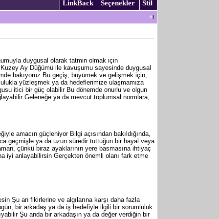
LinkBack
Seçenekler
Stil
#
1
numuyla duygusal olarak tatmin olmak için
çek Kuzey Ay Düğümü ile kavuşumu sayesinde duygusal
çimde bakıyoruz Bu geçiş, büyümek ve gelişmek için,
rumlulukla yüzleşmek ya da hedeflerimize ulaşmamıza
usu itici bir güç olabilir Bu dönemde onurlu ve olgun
ğlayabilir Geleneğe ya da mevcut toplumsal normlara,
eğiyle amacın güçleniyor Bilgi açısından bakıldığında,
rıca geçmişle ya da uzun süredir tuttuğun bir hayal veya
r zaman, çünkü biraz ayaklarının yere basmasına ihtiyaç
 iyi anlayabilirsin Gerçekten önemli olanı fark etme
in Şu an fikirlerine ve algılarına karşı daha fazla
ugün, bir arkadaş ya da iş hedefiyle ilgili bir sorumluluk
nıyabilir Şu anda bir arkadaşın ya da değer verdiğin bir