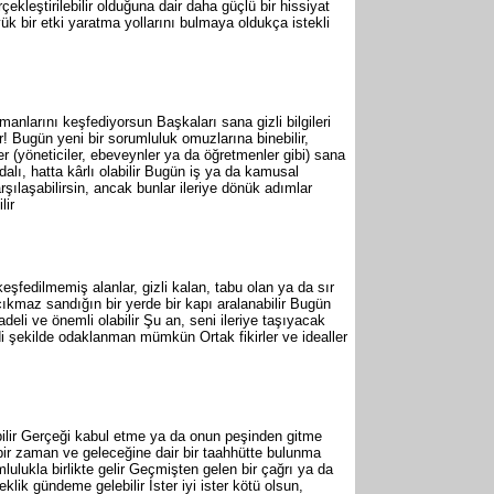
kleştirilebilir olduğuna dair daha güçlü bir hissiyat
k bir etki yaratma yollarını bulmaya oldukça istekli
tmanlarını keşfediyorsun Başkaları sana gizli bilgileri
r! Bugün yeni bir sorumluluk omuzlarına binebilir,
r (yöneticiler, ebeveynler ya da öğretmenler gibi) sana
ydalı, hatta kârlı olabilir Bugün iş ya da kamusal
rşılaşabilirsin, ancak bunlar ileriye dönük adımlar
lir
eşfedilmemiş alanlar, gizli kalan, tabu olan ya da sır
çıkmaz sandığın bir yerde bir kapı aralanabilir Bugün
adeli ve önemli olabilir Şu an, seni ileriye taşıyacak
ddi şekilde odaklanman mümkün Ortak fikirler ve idealler
labilir Gerçeği kabul etme ya da onun peşinden gitme
r zaman ve geleceğine dair bir taahhütte bulunma
lulukla birlikte gelir Geçmişten gelen bir çağrı ya da
eklik gündeme gelebilir İster iyi ister kötü olsun,