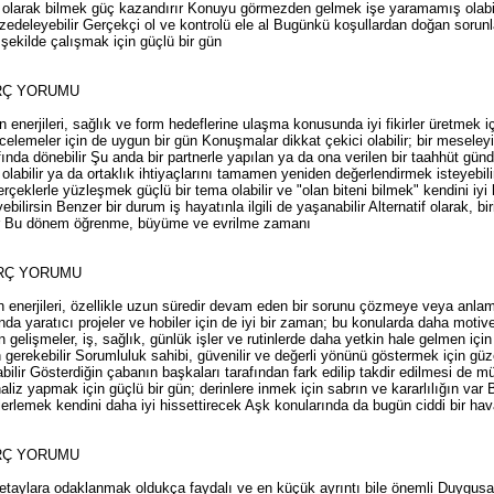
olarak bilmek güç kazandırır Konuyu görmezden gelmek işe yaramamış olabilir;
edeleyebilir Gerçekçi ol ve kontrolü ele al Bugünkü koşullardan doğan sorunla
ekilde çalışmak için güçlü bir gün
RÇ YORUMU
 enerjileri, sağlık ve form hedeflerine ulaşma konusunda iyi fikirler üretmek 
celemeler için de uygun bir gün Konuşmalar dikkat çekici olabilir; bir meseleyi
fında dönebilir Şu anda bir partnerle yapılan ya da ona verilen bir taahhüt günd
labilir ya da ortaklık ihtiyaçlarını tamamen yeniden değerlendirmek isteyebili
i gerçeklerle yüzleşmek güçlü bir tema olabilir ve "olan biteni bilmek" kendini iy
bilirsin Benzer bir durum iş hayatınla ilgili de yaşanabilir Alternatif olarak, bi
lur Bu dönem öğrenme, büyüme ve evrilme zamanı
URÇ YORUMU
n enerjileri, özellikle uzun süredir devam eden bir sorunu çözmeye veya anlam
da yaratıcı projeler ve hobiler için de iyi bir zaman; bu konularda daha motiv
elişmeler, iş, sağlık, günlük işler ve rutinlerde daha yetkin hale gelmen için 
 gerekebilir Sorumluluk sahibi, güvenilir ve değerli yönünü göstermek için güz
ilir Gösterdiğin çabanın başkaları tarafından fark edilip takdir edilmesi de 
liz yapmak için güçlü bir gün; derinlere inmek için sabrın ve kararlılığın var
ilerlemek kendini daha iyi hissettirecek Aşk konularında da bugün ciddi bir hav
RÇ YORUMU
etaylara odaklanmak oldukça faydalı ve en küçük ayrıntı bile önemli Duygusal bi