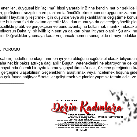
erjileri, duygusal bir "açılma" hissi yaratabilir Birine kendini net bir şekilde if
n, görüşlerin, sezgilerin ve planlarınla öncülük etmek için de uygun bir zaman 
bilir Hayatını iyileştirmek için düşünce veya alışkanlıklarını değiştirme konus
te bulunma fikri de aklına gelebilir Mali durumunu ya da geleceğe yönelik plan
özellikle pratik ve gerçekçisin ve bunu avantajına kullanmak mantıklı olacaktı
diyorsun Daha iyi bir iyilik için sert ya da katı olma ihtiyacı olabilir Şu anki
tirir Değişiklikler yapmaya karar ver, ancak hemen sonuç elde etmeye odakl
RÇ YORUMU
 sabrın, hedeflerine ulaşmanın en iyi yolu olduğunu içgüdüsel olarak biliyorsu
 daha net bir bakış attıkça dağılabilir Bugün, yeteneklerini ne abartıyor ne de
 hayatında önemli bir aydınlanma yaşayabilirsin Ancak, üzerine gereğinden f
gerçeğine ulaşabilirsin Seçeneklerini araştırmak veya incelemek hoşuna gidebili
na çok fayda sağlıyor Stratejiler geliştirmek ve planlar yapmak tatmin edici ve ö
____________