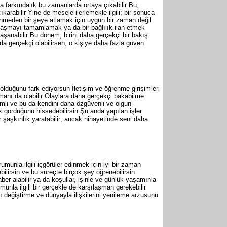
da farkındalık bu zamanlarda ortaya çıkabilir Bu,
arabilir Yine de mesele ilerlemekle ilgili; bir sonuca
üşünmeden bir şeye atlamak için uygun bir zaman değil
anlaşmayı tamamlamak ya da bir bağlılık ilan etmek
 yaşanabilir Bu dönem, birini daha gerçekçi bir bakış
da gerçekçi olabilirsen, o kişiye daha fazla güven
lduğunu fark ediyorsun İletişim ve öğrenme girişimleri
manı da olabilir Olaylara daha gerçekçi bakabilme
emli ve bu da kendini daha özgüvenli ve olgun
 gördüğünü hissedebilirsin Şu anda yapılan işler
bir şaşkınlık yaratabilir; ancak nihayetinde seni daha
durumunla ilgili içgörüler edinmek için iyi bir zaman
bilirsin ve bu süreçte birçok şey öğrenebilirsin
er alabilir ya da koşullar, işinle ve günlük yaşamınla
munla ilgili bir gerçekle de karşılaşman gerekebilir
ı değiştirme ve dünyayla ilişkilerini yenileme arzusunu