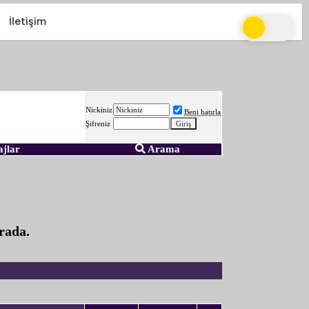
İletişim
Nickiniz
Beni hatırla
Şifreniz
ajlar
Arama
rada.