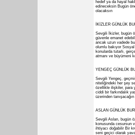
hedef ya da hayal hakk
edineceksin Bugün önem
olacaksın
İKİZLER GÜNLÜK B
Sevgili İkizler, bugün 
güvenle emanet edebilir
ancak uzun vadede bu s
olumlu bakıyor Sosyal f
konularda tutarlı, gerç
atmanı ve büyümeni kol
YENGEÇ GÜNLÜK B
Sevgili Yengeç, geçmişt
niteliğindeki her şey s
özellikle ilişkiler, pa
ciddi bir farkındalık y
üzerinden tanışacağın 
ASLAN GÜNLÜK BU
Sevgili Aslan, bugün ö
konusunda cesursun ve
ihtiyacı doğabilir Bir 
seni geçici olarak yava