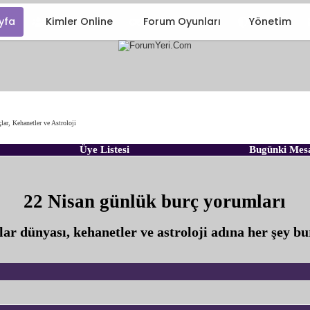
yfa
Kimler Online
Forum Oyunları
Yönetim
lar, Kehanetler ve Astroloji
Üye Listesi
Bugünki Mes
22 Nisan günlük burç yorumları
lar dünyası, kehanetler ve astroloji adına her şey bu