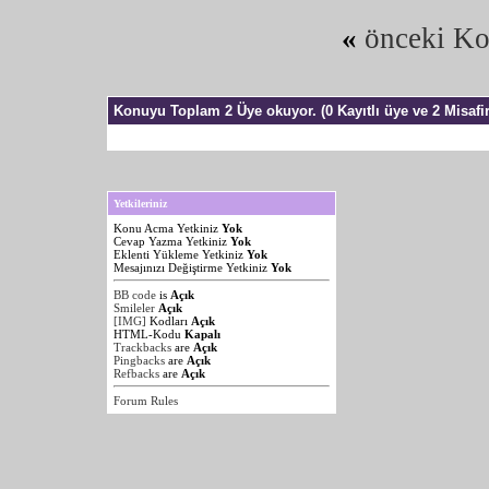
«
önceki K
Konuyu Toplam 2 Üye okuyor.
(0 Kayıtlı üye ve 2 Misafir
Yetkileriniz
Konu Acma Yetkiniz
Yok
Cevap Yazma Yetkiniz
Yok
Eklenti Yükleme Yetkiniz
Yok
Mesajınızı Değiştirme Yetkiniz
Yok
BB code
is
Açık
Smileler
Açık
[IMG]
Kodları
Açık
HTML-Kodu
Kapalı
Trackbacks
are
Açık
Pingbacks
are
Açık
Refbacks
are
Açık
Forum Rules