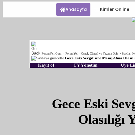
Anasayfa
Kimler Online
ForumYeri.Com
>
ForumYeri - Genel, Güncel ve Yaşama Dair
>
Burçlar, Ke
Gece Eski Sevgilisine Mesaj Atma Olasıl
Kayıt ol
FY Yönetim
Üye Lis
Gece Eski Sev
Olasılığı