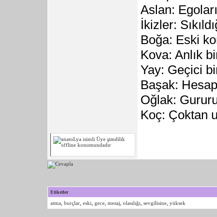
Aslan: Egoları
İkizler: Sıkıld
Boğa: Eski kon
Kova: Anlık bi
Yay: Geçici bir
Başak: Hesapl
Oğlak: Gururu
Koç: Çoktan u
Etiketler
atma
,
burçlar
,
eski
,
gece
,
mesaj
,
olasılığı
,
sevgilisine
,
yüksek