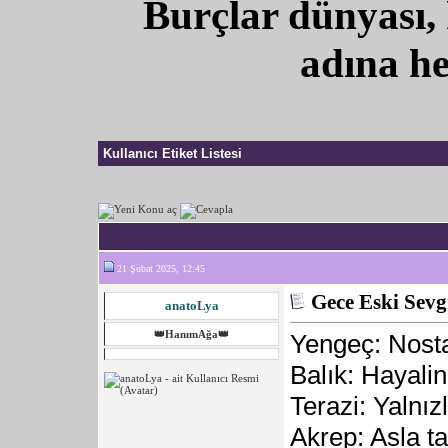
Burçlar dünyası, 
adına he
Kullanıcı Etiket Listesi
21 Şubat 2025, 12:45
Gece Eski Sevg
anatoLya
👑HanımAğa👑
Yengeç: Nostal
Balık: Hayalin
Terazi: Yalnızl
Akrep: Asla t