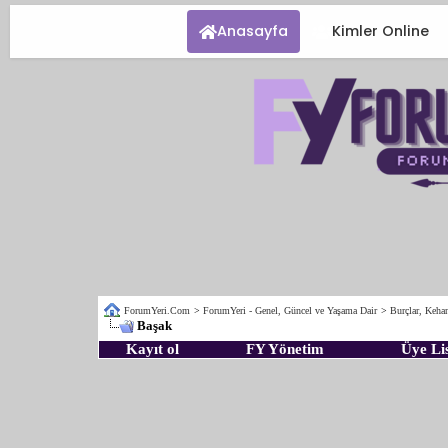
Anasayfa
Kimler Online
ForumYeri.Com
>
ForumYeri - Genel, Güncel ve Yaşama Dair
>
Burçlar, Kehan
Başak
Kayıt ol
FY Yönetim
Üye Lis