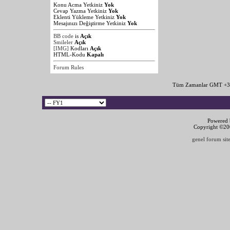
Konu Acma Yetkiniz
Yok
Cevap Yazma Yetkiniz
Yok
Eklenti Yükleme Yetkiniz
Yok
Mesajınızı Değiştirme Yetkiniz
Yok
BB code
is
Açık
Smileler
Açık
[IMG]
Kodları
Açık
HTML-Kodu
Kapalı
Forum Rules
Tüm Zamanlar GMT +3 
Powered b
Copyright ©2000
genel forum site