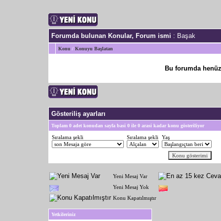
Forumda bulunan Konular, Forum ismi
: Başak
Konu
/
Konuyu Başlatan
Bu forumda henüz
Gösteriliş ayarları
Toplam 0 adet konudan sayfa basi 0 ile 0 arasi kadar konu gösteriliyor
Sıralama şekli
Sıralama şekli
Yaş
Yeni Mesaj Var
Yeni Mesaj Yok
Konu Kapatılmıştır
Yetkileriniz