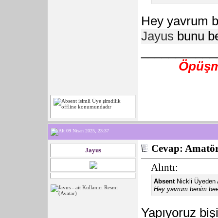
Hey yavrum 
Jayus
bunu be
___________
Öpüşme
09 Nisan 2025, 23:37
Cevap: Amatör 
Jayus
Alıntı:
Absent
Nickli Üyeden 
Hey yavrum benim be
Yapıyoruz bişi