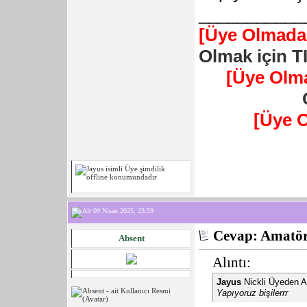
___________
[Üye Olmadan
Olmak için T
[Üye Olm
[Üye 
09 Nisan 2025, 23:59
Cevap: Amatör 
Absent
Alıntı:
Jayus
Nickli Üyeden A
Yapıyoruz bişilerrr