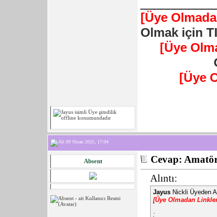
___________
[Üye Olmadan
Olmak için T
[Üye Olm
[Üye 
09 Nisan 2025, 17:04
Cevap: Amatör 
Absent
Alıntı:
Jayus
Nickli Üyeden A
[Üye Olmadan Linkle
: