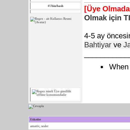
#!/bin/bash
[Üye Olmadan
Olmak için T
4-5 ay öncesin
Bahtiyar
ve
J
___________
When i
Etiketler
amatör
,
sesler