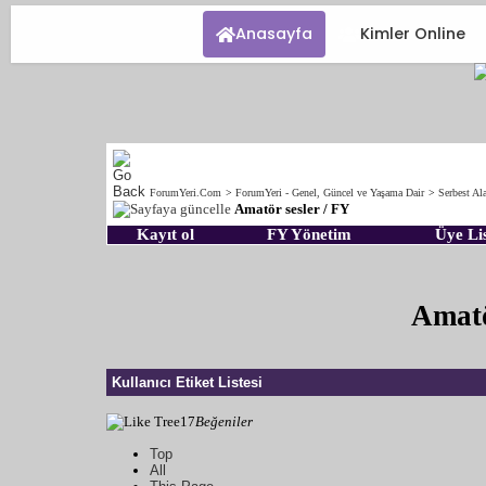
Anasayfa
Kimler Online
ForumYeri.Com
>
ForumYeri - Genel, Güncel ve Yaşama Dair
>
Serbest Al
Amatör sesler / FY
Kayıt ol
FY Yönetim
Üye Lis
Amatö
Kullanıcı Etiket Listesi
17
Beğeniler
Top
All