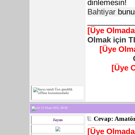
dinlemesin!
Bahtiyar
bunu
___________
[Üye Olmadan
Olmak için T
[Üye Olm
[Üye 
23 Nisan 2025, 00:00
Cevap: Amatör 
Jayus
[Üye Olmadan