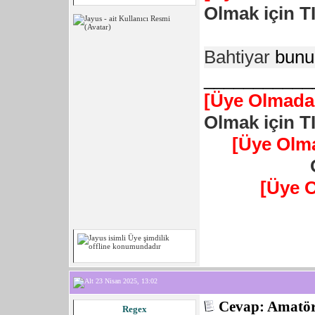
Olmak için T
Bahtiyar
bunu
___________
[Üye Olmadan
Olmak için T
[Üye Olm
[Üye 
23 Nisan 2025, 13:02
Cevap: Amatör 
Regex