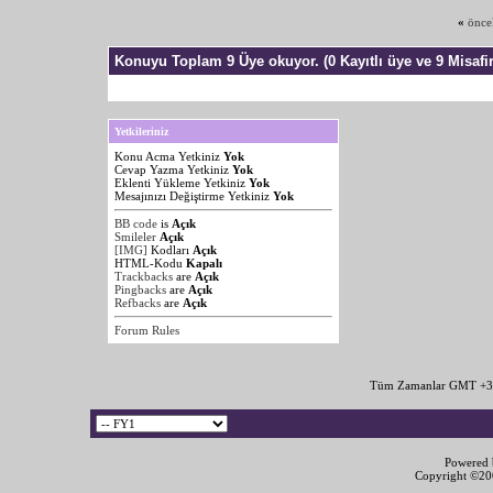
«
önce
Konuyu Toplam 9 Üye okuyor.
(0 Kayıtlı üye ve 9 Misafir
Yetkileriniz
Konu Acma Yetkiniz
Yok
Cevap Yazma Yetkiniz
Yok
Eklenti Yükleme Yetkiniz
Yok
Mesajınızı Değiştirme Yetkiniz
Yok
BB code
is
Açık
Smileler
Açık
[IMG]
Kodları
Açık
HTML-Kodu
Kapalı
Trackbacks
are
Açık
Pingbacks
are
Açık
Refbacks
are
Açık
Forum Rules
Tüm Zamanlar GMT +3 
Powered b
Copyright ©2000