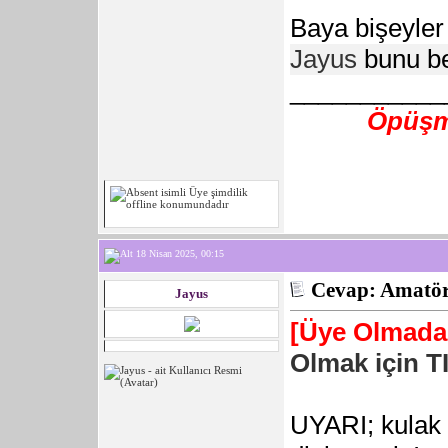
Baya bişeyle
Jayus
bunu be
___________
Öpüşme
18 Nisan 2025, 00:15
Cevap: Amatör 
Jayus
[Üye Olmadan
Olmak için T
UYARI; kulak