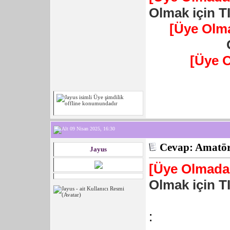
Olmak için T
[Üye Olm
[Üye 
09 Nisan 2025, 16:30
Cevap: Amatör 
Jayus
[Üye Olmadan
Olmak için T
: