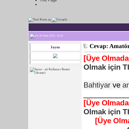
This Page
28 Mart 2025, 16:31
Cevap: Amatör 
Jayus
[Üye Olmadan
Olmak için T
Bahtiyar
ve
a
___________
[Üye Olmadan
Olmak için T
[Üye Olm