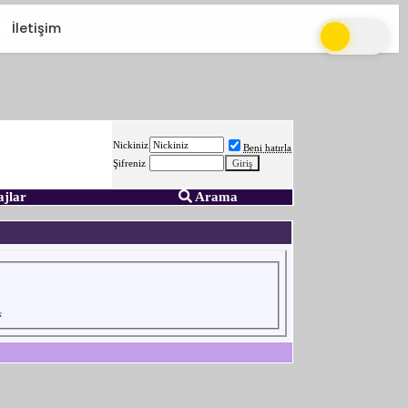
İletişim
Nickiniz
Beni hatırla
Şifreniz
ajlar
Arama
k