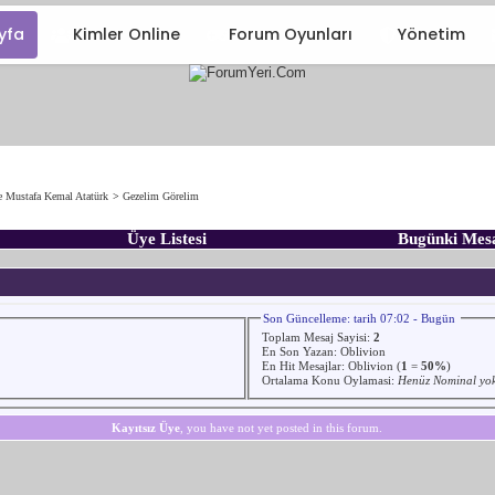
yfa
Kimler Online
Forum Oyunları
Yönetim
e Mustafa Kemal Atatürk
>
Gezelim Görelim
Üye Listesi
Bugünki Mes
Son Güncelleme: tarih 07:02 - Bugün
Toplam Mesaj Sayisi:
2
En Son Yazan:
Oblivion
En Hit Mesajlar:
Oblivion
(
1
=
50%
)
Ortalama Konu Oylamasi:
Henüz Nominal yo
Kayıtsız Üye
, you have not yet posted in this forum.