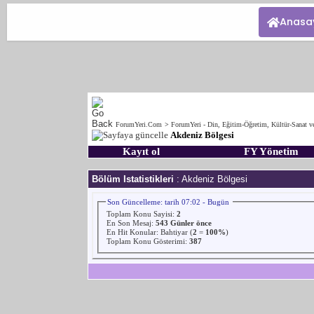
Anasa
ForumYeri.Com
>
ForumYeri - Din, Eğitim-Öğretim, Kültür-Sanat v
Akdeniz Bölgesi
Kayıt ol
FY Yönetim
Bölüm Istatistikleri
: Akdeniz Bölgesi
Son Güncelleme: tarih 07:02 - Bugün
Toplam Konu Sayisi:
2
En Son Mesaj
:
543 Günler önce
En Hit Konular:
Bahtiyar
(
2
=
100%
)
Toplam Konu Gösterimi:
387