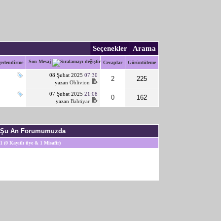
Seçenekler
Arama
Son Mesaj
erlendirme
Cevaplar
Görüntüleme
08 Şubat 2025
07:30
2
225
yazan
Oblivion
07 Şubat 2025
21:08
0
162
yazan
Bahtiyar
Şu An Forumumuzda
1 (0 Kayıtlı üye & 1 Misafir)