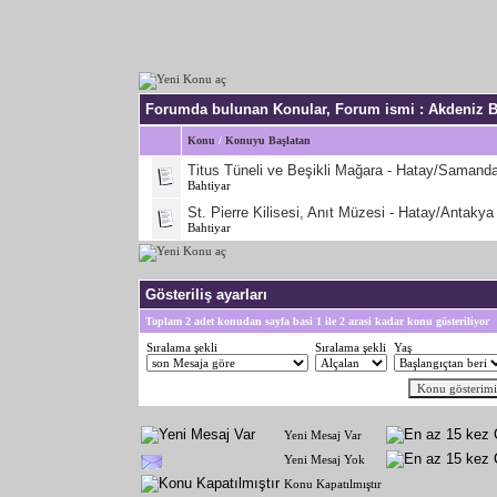
Forumda bulunan Konular, Forum ismi
: Akdeniz B
Konu
/
Konuyu Başlatan
Titus Tüneli ve Beşikli Mağara - Hatay/Samand
Bahtiyar
St. Pierre Kilisesi, Anıt Müzesi - Hatay/Antakya
Bahtiyar
Gösteriliş ayarları
Toplam 2 adet konudan sayfa basi 1 ile 2 arasi kadar konu gösteriliyor
Sıralama şekli
Sıralama şekli
Yaş
Yeni Mesaj Var
Yeni Mesaj Yok
Konu Kapatılmıştır