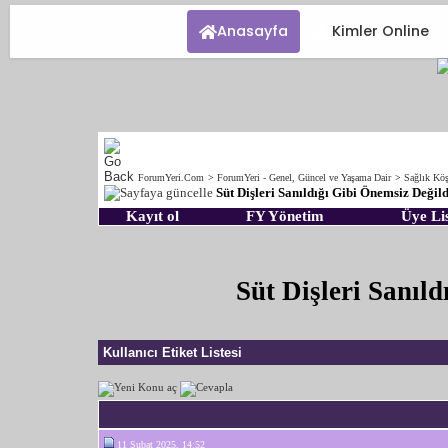
Anasayfa
Kimler Online
ForumYeri.Com
>
ForumYeri - Genel, Güncel ve Yaşama Dair
>
Sağlık Köş
Süt Dişleri Sanıldığı Gibi Önemsiz Değild
Kayıt ol
FY Yönetim
Üye Lis
Süt Dişleri Sanıl
Kullanıcı Etiket Listesi
11 Şubat 2025, 14:52