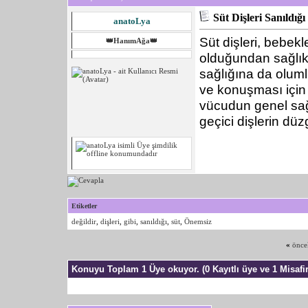
Süt Dişleri Sanıldığ
anatoLya
Süt dişleri, bebekl
👑HanımAğa👑
olduğundan sağlık
sağlığına da oluml
ve konuşması için 
vücudun genel sağlı
geçici dişlerin dü
Etiketler
değildir
,
dişleri
,
gibi
,
sanıldığı
,
süt
,
Önemsiz
«
önce
Konuyu Toplam 1 Üye okuyor.
(0 Kayıtlı üye ve 1 Misafir