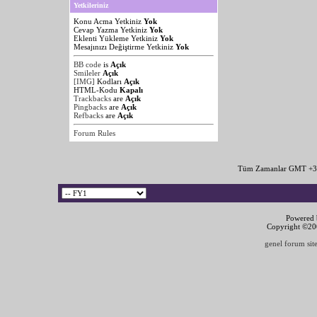
Yetkileriniz
Konu Acma Yetkiniz
Yok
Cevap Yazma Yetkiniz
Yok
Eklenti Yükleme Yetkiniz
Yok
Mesajınızı Değiştirme Yetkiniz
Yok
BB code
is
Açık
Smileler
Açık
[IMG]
Kodları
Açık
HTML-Kodu
Kapalı
Trackbacks
are
Açık
Pingbacks
are
Açık
Refbacks
are
Açık
Forum Rules
Tüm Zamanlar GMT +3 
Powered b
Copyright ©2000
genel forum site