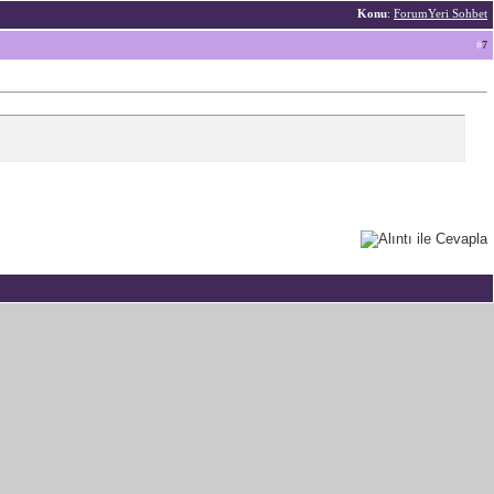
Konu
:
ForumYeri Sohbet
#
7