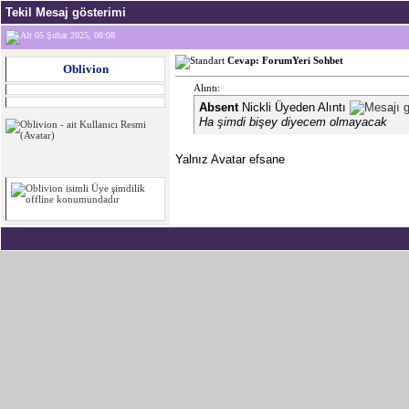
Tekil Mesaj gösterimi
05 Şubat 2025, 08:08
Cevap: ForumYeri Sohbet
Oblivion
Alıntı:
Absent
Nickli Üyeden Alıntı
Ha şimdi bişey diyecem olmayacak
Yalnız Avatar efsane