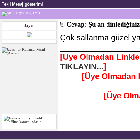
Tekil Mesaj gösterimi
21 Mayıs 2025, 12:04
Cevap: Şu an dinlediğiniz
Jayus
Çok sallanma güzel y
__________________
[Üye Olmadan Linkle
TIKLAYIN...
]
[Üye Olmadan L
[Üye Olm