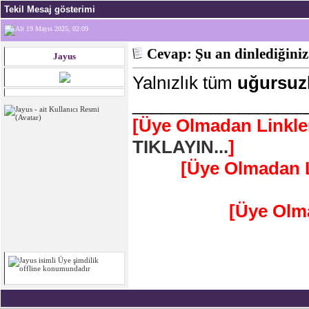
Tekil Mesaj gösterimi
19 Mayıs 2025, 02:09
Cevap: Şu an dinlediğiniz
Jayus
Yalnızlık tüm
uğursuz
__________________
[Üye Olmadan Linkle
TIKLAYIN...
]
[Üye Olmadan L
[Üye Olm