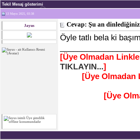
Tekil Mesaj gösterimi
13 Mayıs 2025, 03:38
Cevap: Şu an dinlediğiniz
Jayus
Öyle tatlı bela ki başı
__________________
[Üye Olmadan Linkle
TIKLAYIN...
]
[Üye Olmadan L
[Üye Olm