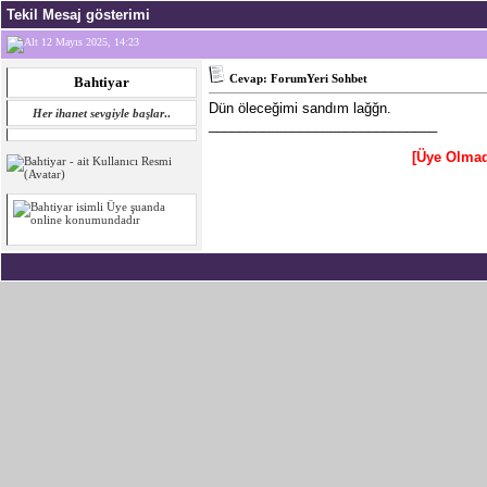
Tekil Mesaj gösterimi
12 Mayıs 2025, 14:23
Cevap: ForumYeri Sohbet
Bahtiyar
Dün öleceğimi sandım lağğn.
Her ihanet sevgiyle başlar
..
______________________________
[Üye Olmad