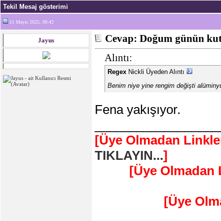
Tekil Mesaj gösterimi
11 Mayıs 2025, 00:42
Cevap: Doğum günün kutl
Jayus
Alıntı:
Regex
Nickli Üyeden Alıntı
Benim niye yine rengim değişti alümi
Fena yakışıyor.
__________________
[Üye Olmadan Linkle
TIKLAYIN...
]
[Üye Olmadan L
[Üye Olm