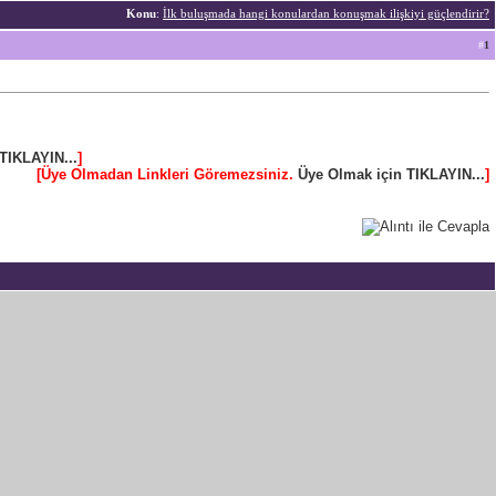
Konu
:
İlk buluşmada hangi konulardan konuşmak ilişkiyi güçlendirir?
#
1
TIKLAYIN...
]
[Üye Olmadan Linkleri Göremezsiniz.
Üye Olmak için TIKLAYIN...
]