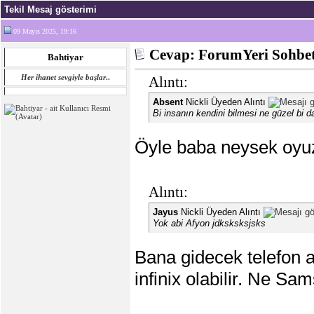
Tekil Mesaj gösterimi
09 Mayıs 2025, 19:16
Cevap: ForumYeri Sohbe
Bahtiyar
Her ihanet sevgiyle başlar
..
Alıntı:
Absent
Nickli Üyeden Alıntı
Bi insanın kendini bilmesi ne güzel bi d
Öyle baba neysek oyuz
Alıntı:
Jayus
Nickli Üyeden Alıntı
Yok abi Afyon jdksksksjsks
Bana gidecek telefon 
infinix olabilir. Ne S