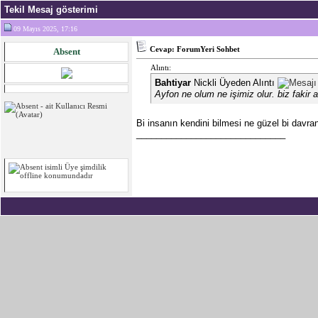
Tekil Mesaj gösterimi
09 Mayıs 2025, 17:16
Cevap: ForumYeri Sohbet
Absent
Alıntı:
Bahtiyar
Nickli Üyeden Alıntı
Ayfon ne olum ne işimiz olur.
biz fakir 
Bi insanın kendini bilmesi ne güzel bi davran
______________________________