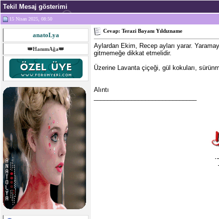
Tekil Mesaj gösterimi
15 Nisan 2025, 08:50
Cevap: Terazi Bayanı Yıldızname
anatoLya
Aylardan Ekim, Recep ayları yarar. Yaramay
👑HanımAğa👑
gitmemeğe dikkat etmelidir.
Üzerine Lavanta çiçeği, gül kokuları, sürünme
Alıntı
______________________________