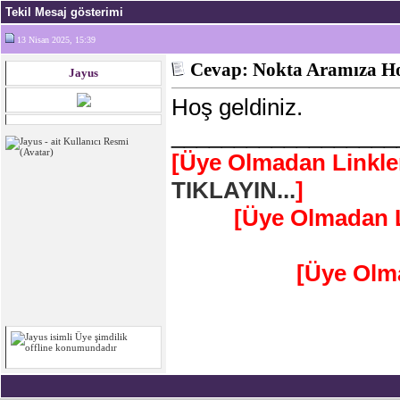
Tekil Mesaj gösterimi
13 Nisan 2025, 15:39
Cevap: Nokta Aramıza Ho
Jayus
Hoş geldiniz.
__________________
[Üye Olmadan Linkle
TIKLAYIN...
]
[Üye Olmadan L
[Üye Olm