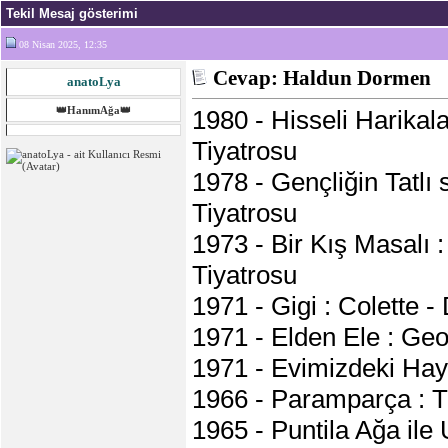
Tekil Mesaj gösterimi
08 Nisan 2025, 12:35
Cevap: Haldun Dormen
anatoLya
👑HanımAğa👑
1980 - Hisseli Harika
Tiyatrosu
1978 - Gençliğin Tatlı 
Tiyatrosu
1973 - Bir Kış Masalı 
Tiyatrosu
1971 - Gigi : Colette 
1971 - Elden Ele : Ge
1971 - Evimizdeki Hay
1966 - Paramparça : 
1965 - Puntila Ağa ile