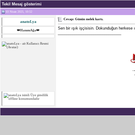
Tekil Mesaj gösterimi
03 Nisan 2025, 10:52
Cevap: Günün melek kartı.
anatoLya
Sen bir ışık işçisisin. Dokunduğun herkese 
👑HanımAğa👑
______________________________