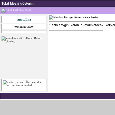
Tekil Mesaj gösterimi
28 Mart 2025, 06:38
Cevap: Günün melek kartı.
anatoLya
Senin sevgin, karanlığı aydınlatacak, kalple
👑HanımAğa👑
______________________________