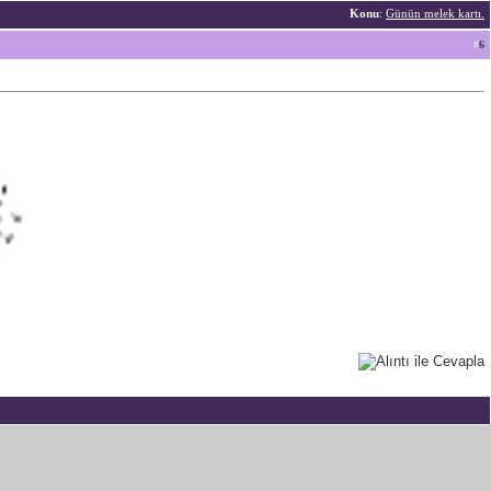
Konu
:
Günün melek kartı.
#
6