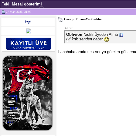
Tekil Mesaj gösterimi
27 Mart 2025, 21:07
Cevap: ForumYeri Sohbet
izgi
Alıntı:
Oblivion
Nickli Üyeden Alıntı
İyi knk senden naber
hahahaha arada ses ver ya görelim gül cema