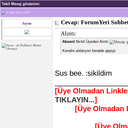
Tekil Mesaj gösterimi
27 Mart 2025, 14:59
Cevap: ForumYeri Sohbe
Jayus
Alıntı:
Absent
Nickli Üyeden Alıntı
Kendini anlatıyon heralde ajejsjs
Sus bee. :sikildim
__________________
[Üye Olmadan Linkle
TIKLAYIN...
]
[Üye Olmadan L
[Üye Olm