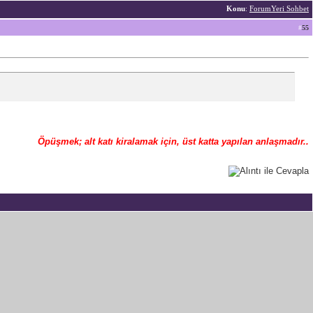
Konu
:
ForumYeri Sohbet
#
55
Öpüşmek; alt katı kiralamak için, üst katta yapılan anlaşmadır..