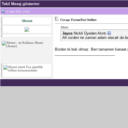
Tekil Mesaj gösterimi
27 Mart 2025, 13:03
Cevap: ForumYeri Sohbet
Absent
Alıntı:
Jayus
Nickli Üyeden Alıntı
Ah sizden ne zaman adam olacak da b
Bizden bi bok olmaz. Ben tamamen kanaat g
______________________________