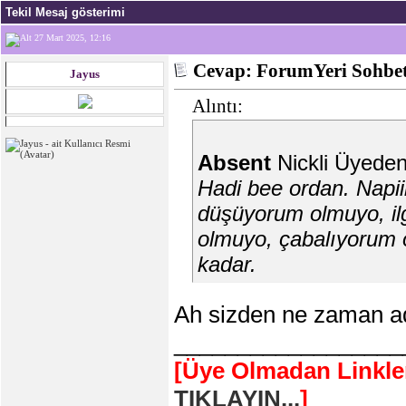
Tekil Mesaj gösterimi
27 Mart 2025, 12:16
Cevap: ForumYeri Sohbe
Jayus
Alıntı:
Absent
Nickli Üyeden
Hadi bee ordan. Napi
düşüyorum olmuyo, il
olmuyo, çabalıyorum 
kadar.
Ah sizden ne zaman a
__________________
[Üye Olmadan Linkle
TIKLAYIN...
]