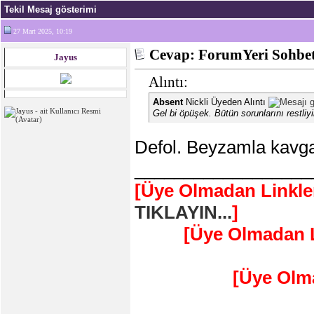
Tekil Mesaj gösterimi
27 Mart 2025, 10:19
Cevap: ForumYeri Sohbe
Jayus
Alıntı:
Absent
Nickli Üyeden Alıntı
Gel bi öpüşek. Bütün sorunlarını restli
Defol. Beyzamla kavga
__________________
[Üye Olmadan Linkle
TIKLAYIN...
]
[Üye Olmadan L
[Üye Olm