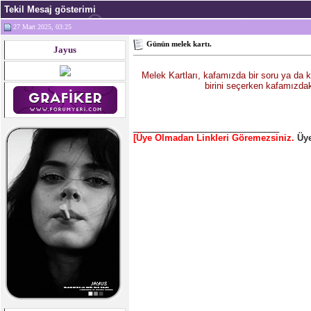
Tekil Mesaj gösterimi
27 Mart 2025, 03:25
Günün melek kartı.
Jayus
Melek Kartları, kafamızda bir soru ya da k
birini seçerken kafamızdak
______________________________
[Üye Olmadan Linkleri Göremezsiniz.
Üye