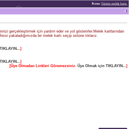
Konu
:
Günün melek kartı.
#
1
imizi gerçekleştirmek için yardım eder ve yol gösterirler.Melek kartlarından
ssi yakaladığımızda bir melek kartı seçip üstüne tıklarız.
TIKLAYIN...
]
TIKLAYIN...
]
[Üye Olmadan Linkleri Göremezsiniz.
Üye Olmak için TIKLAYIN...
]