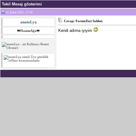
Tekil Mesaj gösterimi
02 Şubat 2025, 17:18
Cevap: ForumYeri Sohbet
anatoLya
Kendi adıma iyiyim
👑HanımAğa👑