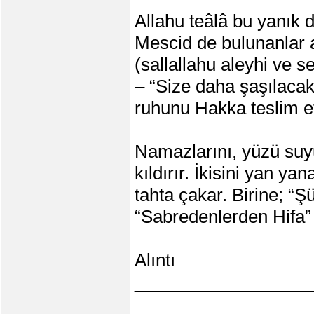
Allahu teâlâ bu yanık 
Mescid de bulunanlar a
(sallallahu aleyhi ve s
– “Size daha şaşılaca
ruhunu Hakka teslim et
Namazlarını, yüzü suy
kıldırır. İkisini yan ya
tahta çakar. Birine; 
“Sabredenlerden Hifa” 
Alıntı
__________________