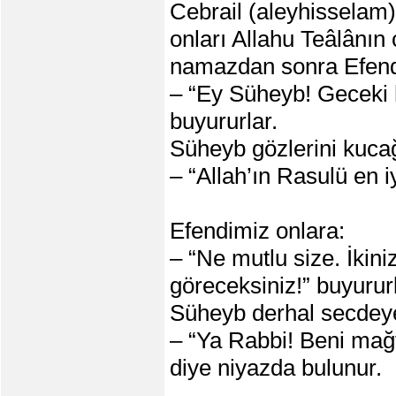
Cebrail (aleyhisselam)
onları Allahu Teâlânın
namazdan sonra Efendi
– “Ey Süheyb! Geceki h
buyururlar.
Süheyb gözlerini kucağı
– “Allah’ın Rasulü en iyi
Efendimiz onlara:
– “Ne mutlu size. İkini
göreceksiniz!” buyururl
Süheyb derhal secdeye
– “Ya Rabbi! Beni mağf
diye niyazda bulunur.