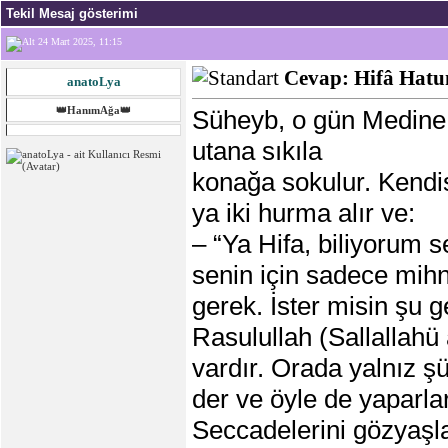
Tekil Mesaj gösterimi
24 Mart 2025, 11:15
Cevap: Hifâ Hatun
anatoLya
👑HanımAğa👑
Süheyb, o gün Medine 
utana sıkıla
konağa sokulur. Kendis
ya iki hurma alır ve:
– “Ya Hifa, biliyorum 
senin için sadece mih
gerek. İster misin şu g
Rasulullah (Sallallahü
vardır. Orada yalnız ş
der ve öyle de yaparlar
Seccadelerini gözyaşları 