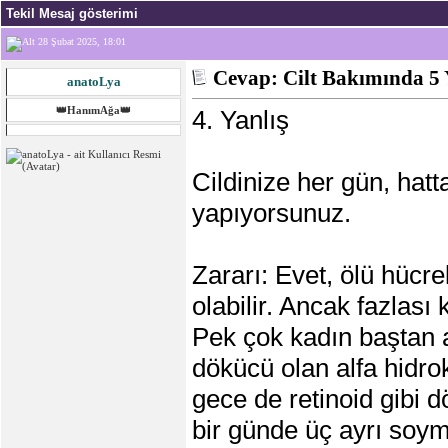
Tekil Mesaj gösterimi
28 Şubat 2025, 18:01
Cevap: Cilt Bakımında 5 
anatoLya
👑HanımAğa👑
4. Yanlış
Cildinize her gün, hatt
yapıyorsunuz.
Zararı: Evet, ölü hücre
olabilir. Ancak fazlası
Pek çok kadın baştan a
dökücü olan alfa hidrok
gece de retinoid gibi 
bir günde üç ayrı soym