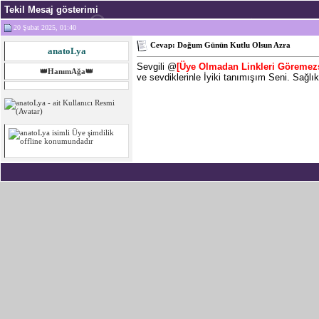
Tekil Mesaj gösterimi
20 Şubat 2025, 01:40
Cevap: Doğum Günün Kutlu Olsun Azra
anatoLya
Sevgili @
[Üye Olmadan Linkleri Göremez
👑HanımAğa👑
ve sevdiklerinle İyiki tanımışım Seni. Sağlık