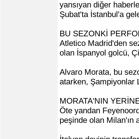
yansıyan diğer haberle
Şubat'ta İstanbul'a gele
BU SEZONKİ PERF
Atletico Madrid'den se
olan İspanyol golcü, Ç
Alvaro Morata, bu sezo
atarken, Şampiyonlar Li
MORATA'NIN YERİN
Öte yandan Feyenoord
peşinde olan Milan'ın a