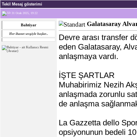
Tekil Mesaj gösterimi
31 Ocak 2025, 19:22
Galatasaray Alvar
Bahtiyar
Her ihanet sevgiyle başlar
..
Devre arası transfer 
eden Galatasaray, Alva
anlaşmaya vardı.
İŞTE ŞARTLAR
Muhabirimiz Nezih Akşe
anlaşmada zorunlu sat
de anlaşma sağlanmak
La Gazzetta dello Spor
opsiyonunun bedeli 10 