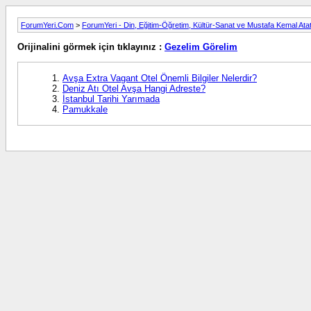
ForumYeri.Com
>
ForumYeri - Din, Eğitim-Öğretim, Kültür-Sanat ve Mustafa Kemal Ata
Orijinalini görmek için tıklayınız :
Gezelim Görelim
Avşa Extra Vagant Otel Önemli Bilgiler Nelerdir?
Deniz Atı Otel Avşa Hangi Adreste?
İstanbul Tarihi Yarımada
Pamukkale