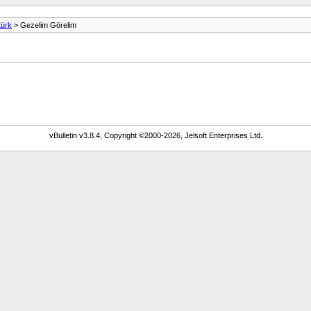
türk
> Gezelim Görelim
vBulletin v3.8.4, Copyright ©2000-2026, Jelsoft Enterprises Ltd.