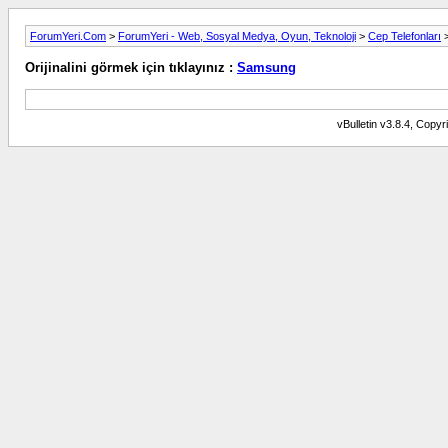
ForumYeri.Com
>
ForumYeri - Web, Sosyal Medya, Oyun, Teknoloji
>
Cep Telefonları
>
Orijinalini görmek için tıklayınız :
Samsung
vBulletin v3.8.4, Copyr