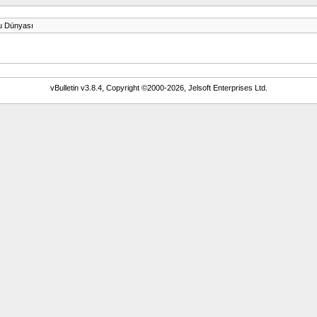
u Dünyası
vBulletin v3.8.4, Copyright ©2000-2026, Jelsoft Enterprises Ltd.