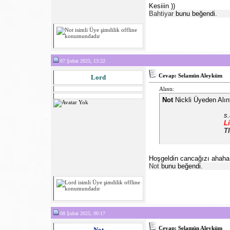
Kesiiin
))
Bahtiyar
bunu beğendi.
07 Şubat 2025, 13:22
Cevap: Selamün Aleyküm
Lord
Alıntı:
Not
Nickli Üyeden Alın
s
L
T
Hoşgeldin cancağızı ahaha
Not
bunu beğendi.
08 Şubat 2025, 00:17
Cevap: Selamün Aleyküm
Not