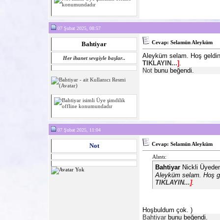
07 Şubat 2025, 08:57
Cevap: Selamün Aleyküm
Bahtiyar
Aleyküm selam. Hoş geldi
Her ihanet sevgiyle başlar
..
TIKLAYIN...
]
.
Not
bunu beğendi.
07 Şubat 2025, 11:04
Cevap: Selamün Aleyküm
Not
Alıntı:
Bahtiyar
Nickli Üyeden
Aleyküm selam. Hoş g
TIKLAYIN...
]
.
Hoşbuldum çok.
)
Bahtiyar
bunu beğendi.