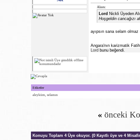
Alıntı:
Lord
Nickli Üyeden Al
Hoşgeldin cancağızı a
ayıpsın sana selam olmaz 
Angara'nın karizmatik Fatih
Lord
bunu beğendi.
Etiketler
aleyküm
,
selamın
«
önceki K
Konuyu Toplam 4 Üye okuyor.
(0 Kayıtlı üye ve 4 Misafir