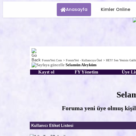
Anasayfa
Kimler Online
ForumYeri.Com
>
ForumYeri - Kullanıcıya Özel
>
HEY! Sen Yenisin Galib
Selamün Aleyküm
Kayıt ol
FY Yönetim
Üye Lis
Sela
Foruma yeni üye olmuş kişil
Kullanıcı Etiket Listesi