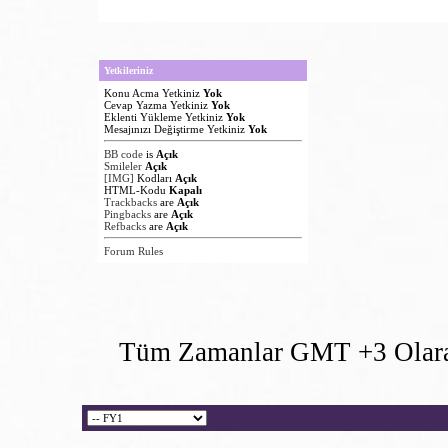
Yetkileriniz
Konu Acma Yetkiniz
Yok
Cevap Yazma Yetkiniz
Yok
Eklenti Yükleme Yetkiniz
Yok
Mesajınızı Değiştirme Yetkiniz
Yok
BB code
is
Açık
Smileler
Açık
[IMG]
Kodları
Açık
HTML-Kodu
Kapalı
Trackbacks
are
Açık
Pingbacks
are
Açık
Refbacks
are
Açık
Forum Rules
Tüm Zamanlar GMT +3 Olara