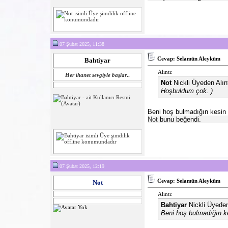
07 Şubat 2025, 11:38
Cevap: Selamün Aleyküm
Bahtiyar
Alıntı:
Her ihanet sevgiyle başlar
..
Not
Nickli Üyeden Alın
Hoşbuldum çok.
)
Beni hoş bulmadığın kesin
Not
bunu beğendi.
07 Şubat 2025, 12:19
Cevap: Selamün Aleyküm
Not
Alıntı:
Bahtiyar
Nickli Üyeden
Beni hoş bulmadığın k