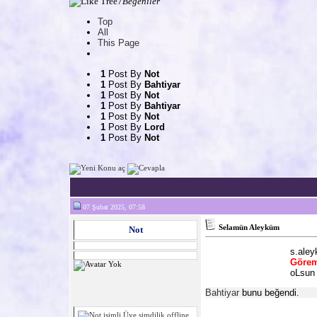
7
Beğeniler
Top
All
This Page
1
Post By
Not
1
Post By
Bahtiyar
1
Post By
Not
1
Post By
Bahtiyar
1
Post By
Not
1
Post By
Lord
1
Post By
Not
07 Şubat 2025, 07:58
Selamün Aleyküm
Not
s.ale
Görem
oLsun
Bahtiyar
bunu beğendi.