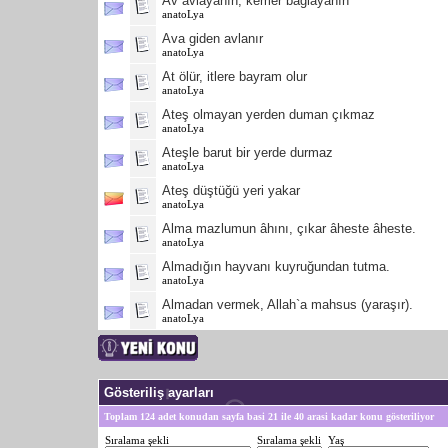
Av avlayanın, kemer bağlayanın
anatoLya
Ava giden avlanır
anatoLya
At ölür, itlere bayram olur
anatoLya
Ateş olmayan yerden duman çıkmaz
anatoLya
Ateşle barut bir yerde durmaz
anatoLya
Ateş düştüğü yeri yakar
anatoLya
Alma mazlumun âhını, çıkar âheste âheste.
anatoLya
Almadığın hayvanı kuyruğundan tutma.
anatoLya
Almadan vermek, Allah`a mahsus (yaraşır).
anatoLya
Gösteriliş ayarları
Toplam 124 adet konudan sayfa basi 21 ile 40 arasi kadar konu gösteriliyor
Sıralama şekli
Sıralama şekli
Yaş