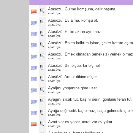
Atasözü: Gülme komşuna, gelir başına.
anatoLya
Atasözü: Ev alma, komşu al.
anatoLya
Atasözü: Et tırnaktan ayrılmaz.
anatoLya
Atasözü: Erken kalktım işime, şeker kattım aşım
anatoLya
Atasözü: Emek olmadan (emeksiz) yemek olmaz
anatoLya
Atasözü: Bin ölçüp, bir biçmeli
anatoLya
Atasözü: Armut dibine düşer.
anatoLya
Ayağını yorganına göre uzat.
anatoLya
Ayağını sıcak tut, başını serin; gönlünü ferah tu
anatoLya
Ayağa değmedik taş olmaz, başa gelmedik iş ol
anatoLya
Avrat var ev yapar, avrat var ev yıkar.
anatoLya