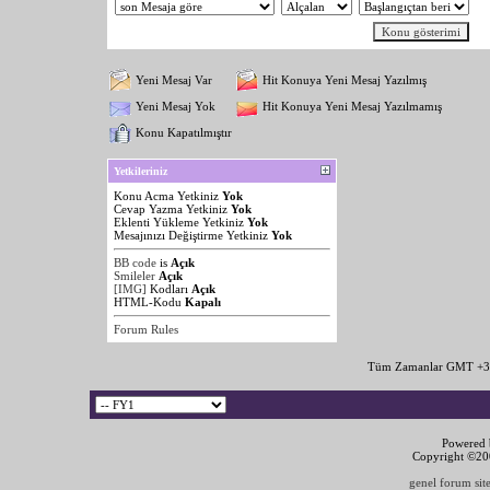
Yeni Mesaj Var
Hit Konuya Yeni Mesaj Yazılmış
Yeni Mesaj Yok
Hit Konuya Yeni Mesaj Yazılmamış
Konu Kapatılmıştır
Yetkileriniz
Konu Acma Yetkiniz
Yok
Cevap Yazma Yetkiniz
Yok
Eklenti Yükleme Yetkiniz
Yok
Mesajınızı Değiştirme Yetkiniz
Yok
BB code
is
Açık
Smileler
Açık
[IMG]
Kodları
Açık
HTML-Kodu
Kapalı
Forum Rules
Tüm Zamanlar GMT +3 
Powered b
Copyright ©2000
genel forum site