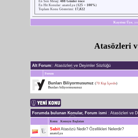
En Son Mesaj
:
488 Günler önce
En Hit Konular:
anatoLya
(
125
=
100%
)
Toplam Konu Gösterimi:
17,822
Kayıtsız Üye
, yo
Atasözleri 
Alt Forum
: Atasözleri ve Deyimler Sözlüğü
Forum
Bunları Biliyormusunuz
(
70 Kişi İçerde
)
Bunları biliyormusunuz
Forumda bulunan Konular, Forum ismi
: Atasözleri ve 
Konu
/
Konuyu Başlatan
Sabit
Atasözü Nedir? Özellikleri Nelerdir?
anatoLya